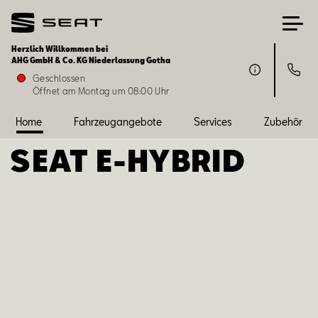
Herzlich Willkommen bei
AHG GmbH & Co. KG Niederlassung Gotha
Home
Geschlossen
Öffnet am Montag um 08:00 Uhr
Fahrzeugangebote
Home
Fahrzeugangebote
Services
Zubehör
SEAT ­­E-HYBRID
Services
Zubehör
SEAT FOR BUSINESS
Über uns