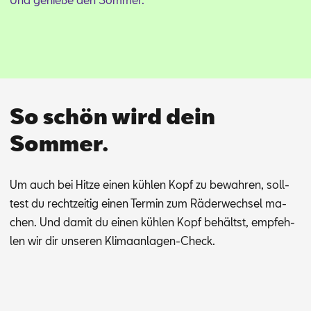
So schön wird dein
Sommer.
Um auch bei Hit­ze ei­nen küh­len Kopf zu be­wah­ren, soll­
test du recht­zei­tig ei­nen Ter­min zum Rä­der­wech­sel ma­
chen.
Und da­mit du ei­nen küh­len Kopf be­hältst, emp­feh­
len wir dir un­se­ren Kli­ma­an­la­gen-Check.