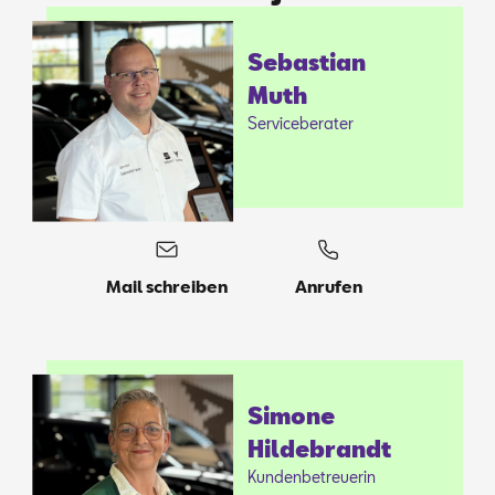
Se­bas­ti­an
Muth
Ser­vice­be­ra­ter
Mail schreiben
Anrufen
Si­mo­ne
Hil­de­brandt
Kun­den­be­treue­rin