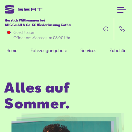
Herzlich Willkommen bei
AHG GmbH & Co. KG Niederlassung Gotha
Home
Geschlossen
Öffnet am Montag um 08:00 Uhr
Fahrzeugangebote
Home
Fahrzeugangebote
Services
Zubehör
Services
Alles auf
Zubehör
Sommer.
SEAT FOR BUSINESS
Über uns