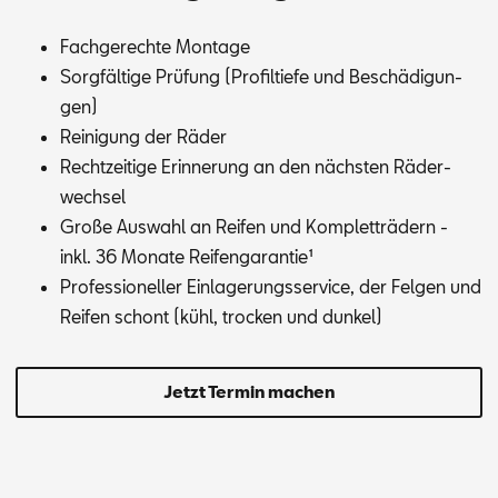
Fach­ge­rech­te Mon­ta­ge
Sorg­fäl­ti­ge Prü­fung (Pro­fil­tie­fe und Be­schä­di­gun­
gen)
Rei­ni­gung der Rä­der
Recht­zei­ti­ge Er­in­ne­rung an den nächs­ten Rä­der­
wech­sel
Gro­ße Aus­wahl an Rei­fen und Kom­plett­rä­dern -
inkl. 36 Mo­na­te Rei­fen­ga­ran­tie¹
Pro­fes­sio­nel­ler Ein­la­ge­rungs­ser­vice, der Fel­gen und
Rei­fen schont (kühl, tro­cken und dun­kel)
Jetzt Termin machen