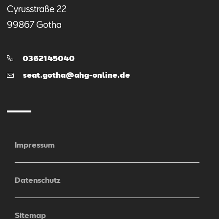
Cyrusstraße
22
99867
Gotha
Telefon:
0362145040
E-
seat.gotha@ahg-online.de
Mail
Impressum
Datenschutz
Sitemap