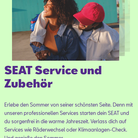
Aktionen
SEAT Service und
Zubehör
Er­le­be den Som­mer von sei­ner schöns­ten Sei­te. Denn mit
un­se­ren pro­fes­sio­nel­len Ser­vices star­ten dein SEAT und
du sor­gen­frei in die war­me Jah­res­zeit. Ver­lass dich auf
Ser­vices wie Rä­der­wech­sel oder Kli­ma­an­la­gen-Check.
Und ge­nie­ße den Som­mer.