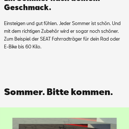
Geschmack.
Ein­stei­gen und gut füh­len. Je­der Som­mer ist schön. Und
mit dem rich­ti­gen Zu­be­hör wird er so­gar noch schö­ner.
Zum Bei­spiel der SEAT Fahr­rad­trä­ger für dein Rad oder
E-Bike bis 60 Kilo.
Sommer. Bitte kommen.