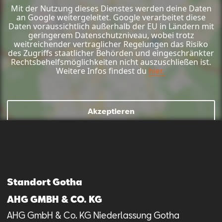
Mit der Nutzung dieses Dienstes werden deine Daten
an Google weitergeleitet. Google verarbeitet diese
Daten voraussichtlich außerhalb der EU in Ländern mit
geringerem Datenschutzniveau, wobei trotz
weitreichender vertraglicher Regelungen das Risiko
des Zugriffs staatlicher Behörden und eingeschränkter
Rechtsbehelfsmöglichkeiten nicht auszuschließen ist.
Weitere Infos findest du
hier.
Akzeptieren
Mail schreiben
Kontaktformular
Anrufen
Standort Gotha
AHG GMBH & CO. KG
AHG GmbH & Co. KG Niederlassung Gotha