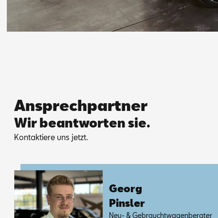
Ansprechpartner
Wir beantworten sie.
Kon­tak­tie­re uns jetzt.
Ge­org
Pins­ler
Neu- & Ge­braucht­wa­gen­be­ra­ter