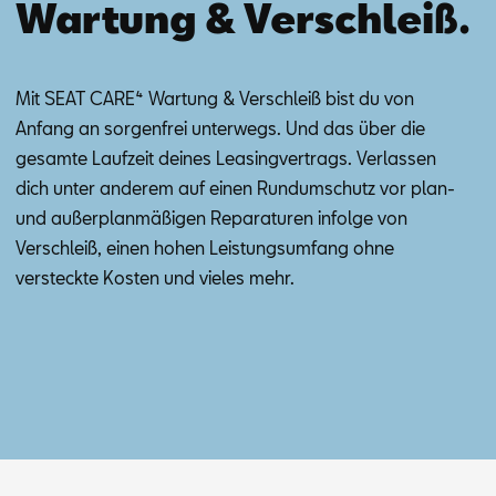
Wartung & Verschleiß.
Mit SEAT CA­RE⁴ War­tung & Ver­schleiß bist du von
An­fang an sor­gen­frei un­ter­wegs. Und das über die
ge­sam­te Lauf­zeit dei­nes Lea­sing­ver­trags. Ver­las­sen
dich un­ter an­de­rem auf ei­nen Rund­um­schutz vor plan-
und au­ßer­plan­mä­ßi­gen Re­pa­ra­tu­ren in­fol­ge von
Ver­schleiß, ei­nen ho­hen Leis­tungs­um­fang ohne
ver­steck­te Kos­ten und vie­les mehr.