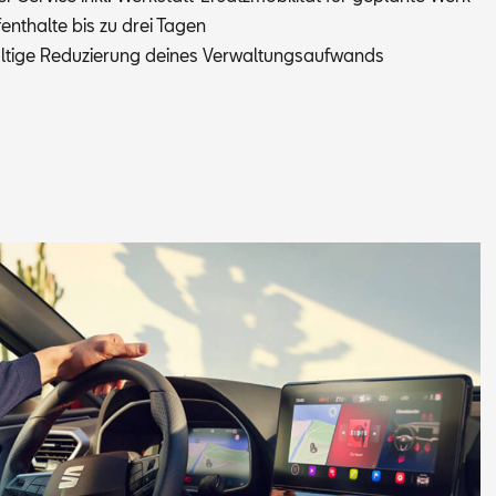
f­ent­hal­te bis zu drei Ta­gen
­ti­ge Re­du­zie­rung dei­nes Ver­wal­tungs­auf­wands