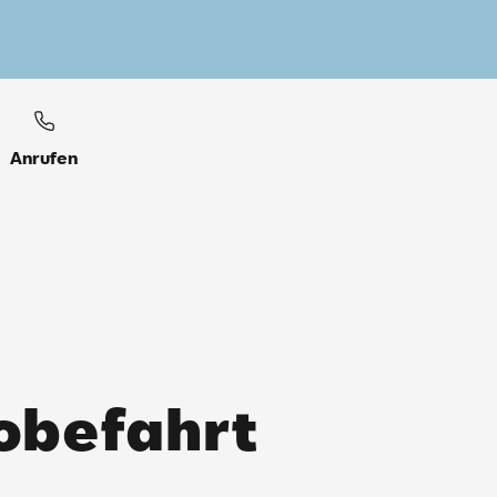
Anrufen
robefahrt