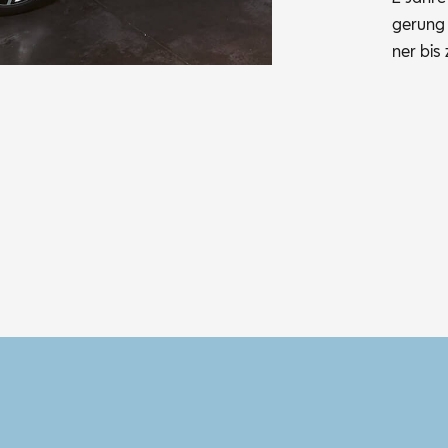
ge­rung 
ner bis 