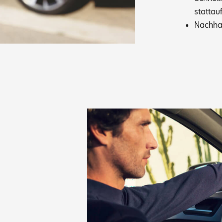
statt­au
Nach­hal
.