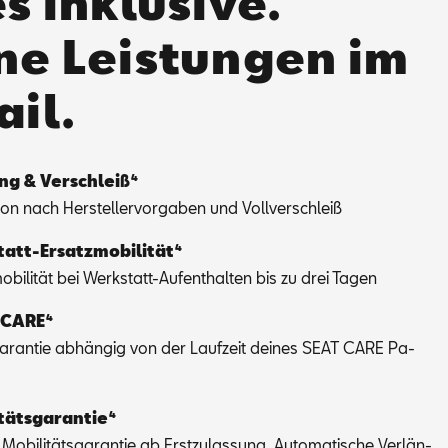
s inklusive.
ne Leistungen im
ail.
ng & Ver­schlei­ß⁴
ti­on nach Her­stel­ler­vor­ga­ben und Voll­ver­schleiß
att-Er­satz­mo­bi­li­tät⁴
o­bi­li­tät bei Werk­statt-Auf­ent­hal­ten bis zu drei Ta­gen
­CA­RE⁴
ga­ran­tie ab­hän­gig von der Lauf­zeit dei­nes SEAT CARE Pa­
­täts­ga­ran­tie⁴
Mo­bi­li­täts­ga­ran­tie ab Erst­zu­las­sung. Au­to­ma­ti­sche Ver­län­