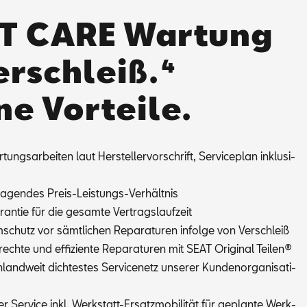
T CARE Wartung
erschleiß.⁴
ne Vorteile.
tungs­ar­bei­ten laut Her­stel­ler­vor­schrift, Ser­vice­plan in­klu­si­
ra­gen­des Preis-Leis­tungs-Ver­hält­nis
­ran­tie für die ge­sam­te Ver­trags­lauf­zeit
schutz vor sämt­li­chen Re­pa­ra­tu­ren in­fol­ge von Ver­schleiß
ech­te und ef­fi­zi­en­te Re­pa­ra­tu­ren mit SEAT Ori­gi­nal Tei­len®
land­weit dich­tes­tes Ser­vice­netz un­se­rer Kun­den­or­ga­ni­sa­ti­
er Ser­vice inkl. Werk­statt-Er­satz­mo­bi­li­tät für ge­plan­te Werk­