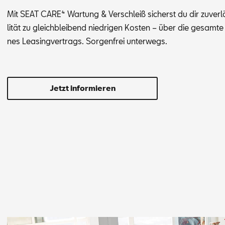
Mit SEAT CA­RE⁴ War­tung & Ver­schleiß si­cherst du dir zu­ver­lä
li­tät zu gleich­blei­bend nied­ri­gen Kos­ten – über die ge­sam­te
nes Lea­sing­ver­trags. Sor­gen­frei un­ter­wegs.
Jetzt informieren