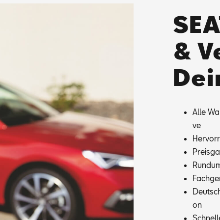
SEA
& V
Dei
Alle War­
ve
Her­vor­
Preis­ga
Rund­um­
Fach­ge­r
Deutsch­
on
Schnel­l