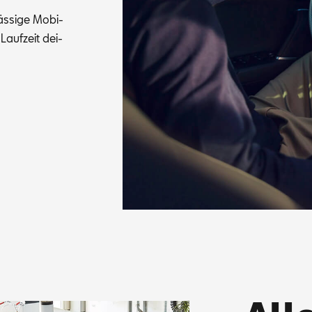
s­si­ge Mo­bi­
 Lauf­zeit dei­