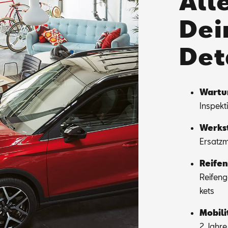
Alle
Dei
Det
War­tu
In­spek­
Werk­st
Er­satz­m
Rei­fen
Rei­fen­
kets
Mo­bi­li
2 Jah­re 