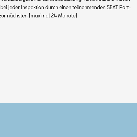
bei je­der In­spek­ti­on durch ei­nen teil­neh­men­den SEAT Part­
zur nächs­ten (ma­xi­mal 24 Mo­na­te)