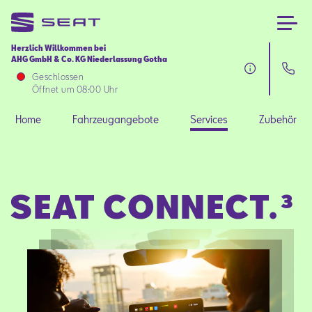
Herzlich Willkommen bei
AHG GmbH & Co. KG Niederlassung Gotha
Home
Geschlossen
Öffnet um 08:00 Uhr
Fahrzeugangebote
Home
Fahrzeugangebote
Services
Zubehör
Services
SEAT CONNECT.³
Zubehör
SEAT FOR BUSINESS
Über uns