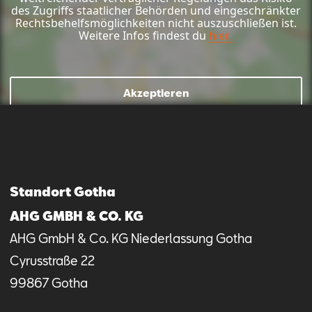
des Zugriffs staatlicher Behörden und eingeschränkter
Rechtsbehelfsmöglichkeiten nicht auszuschließen ist.
Weitere Infos findest du
hier.
Akzeptieren
Mail schreiben
Kontaktformular
Anrufen
Standort Gotha
AHG GMBH & CO. KG
AHG GmbH & Co. KG Niederlassung Gotha
Cyrusstraße
22
99867
Gotha