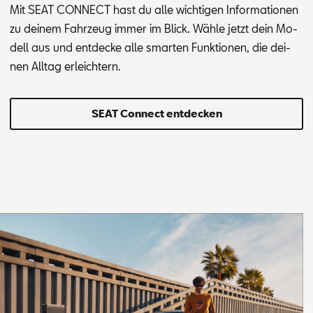
Mit SEAT CON­NECT hast du alle wich­ti­gen In­for­ma­tio­nen
zu dei­nem Fahr­zeug im­mer im Blick. Wäh­le jetzt dein Mo­
dell aus und ent­de­cke alle smar­ten Funk­tio­nen, die dei­
nen All­tag er­leich­tern.
SEAT Connect entdecken