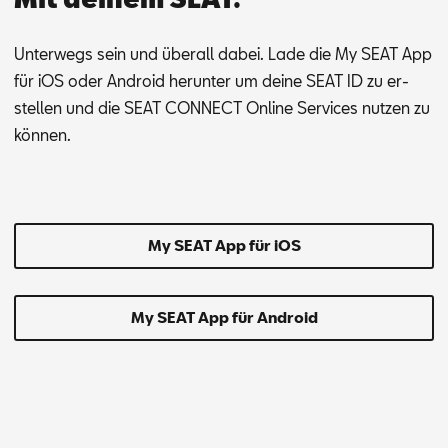
Un­ter­wegs sein und über­all da­bei. Lade die My SEAT App
für iOS oder An­dro­id her­un­ter um dei­ne SEAT ID zu er­
stel­len und die SEAT CON­NECT On­line Ser­vices nut­zen zu
kön­nen.
My SEAT App für iOS
My SEAT App für Android