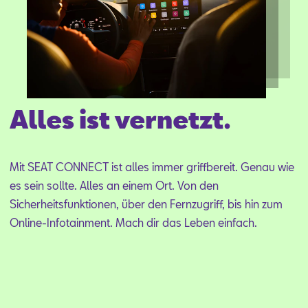
Aktionen
Alles ist vernetzt.
Mit SEAT CON­NECT ist al­les im­mer griff­be­reit. Ge­nau wie
es sein soll­te. Al­les an ei­nem Ort. Von den
Si­cher­heits­funk­tio­nen, über den Fern­zu­griff, bis hin zum
On­line-In­fo­tain­ment. Mach dir das Le­ben ein­fach.