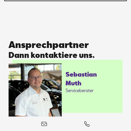
Ansprechpartner
Dann kontaktiere uns.
Se­bas­ti­an
Muth
Ser­vice­be­ra­ter